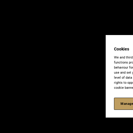
Cookies
We and third
functions pro
behaviour fo
use and set 
level of dat
rights to opp
cookie banne
Manage