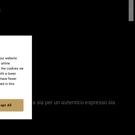
IT
i
our website
r online
t the cookies we
ith a lower
 have fewer
ed in this
ruttato. Adatta sia per un autentico espresso sia
ept All