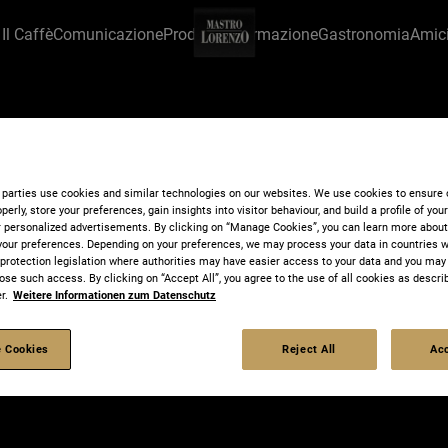
Il Caffè
Comunicazione
Prodotto
Informazione
Gastronomia
Amic
GASTRONOMIA RAINFOREST
Riserva
 parties use cookies and similar technologies on our websites. We use cookies to ensure 
perly, store your preferences, gain insights into visitor behaviour, and build a profile of you
r personalized advertisements. By clicking on “Manage Cookies”, you can learn more abou
your preferences. Depending on your preferences, we may process your data in countries w
Forte e aromatico
a protection legislation where authorities may have easier access to your data and you may
ose such access. By clicking on “Accept All”, you agree to the use of all cookies as describ
r.
Weitere Informationen zum Datenschutz
Questa miscela offre un gusto corposo e f
 Cookies
Reject All
Acc
per un cappuccino o un latte macchiato.