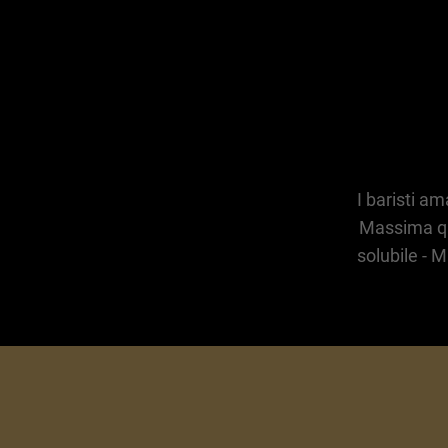
I baristi a
Massima qua
solubile - 