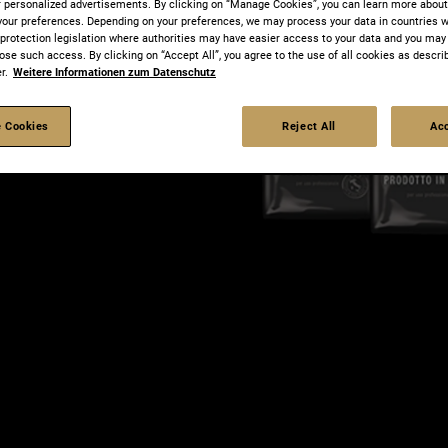
r personalized advertisements. By clicking on “Manage Cookies”, you can learn more abou
your preferences. Depending on your preferences, we may process your data in countries w
a protection legislation where authorities may have easier access to your data and you may
ose such access. By clicking on “Accept All”, you agree to the use of all cookies as describ
r.
Weitere Informationen zum Datenschutz
 Cookies
Reject All
Acc