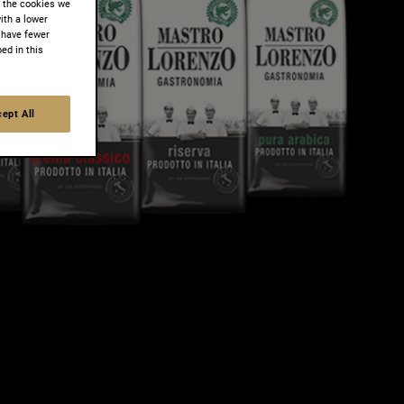
t the cookies we
ith a lower
 have fewer
ed in this
ept All