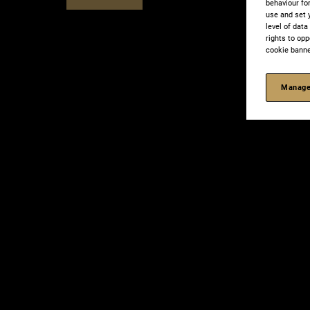
behaviour fo
use and set 
level of dat
rights to opp
cookie banne
Manage