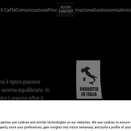
Il Caffè
Comunicazione
Prodotto
Informazione
Gastronomia
Amic
 il tipico piacere
n aroma equilibrato. In
tro Lorenzo offre il
 la tipica schiumetta
 parties use cookies and similar technologies on our websites. We use cookies to ensure 
perly, store your preferences, gain insights into visitor behaviour, and build a profile of you