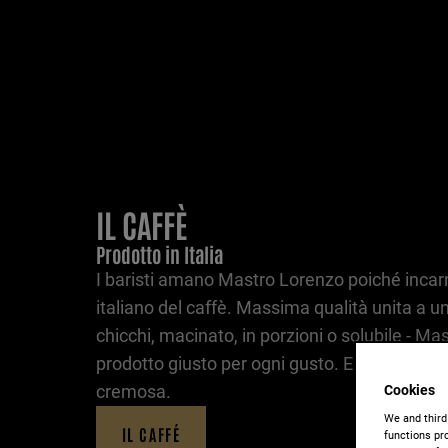
IL CAFFÈ
Prodotto in Italia
I baristi amano Mastro Lorenzo poiché incarna
italiano del caffè. Massima qualità unita a u
chicchi, macinato, in porzioni o solubile - Mas
prodotto giusto per ogni gusto. E sempre con
cremosa.
Cookies
We and third
IL CAFFÉ
functions pro