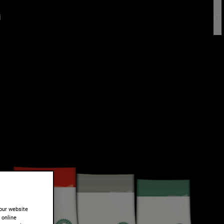
IT
i
our website
r online