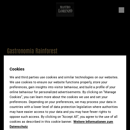
Gastronomia Rainforest
Bio Knospe
Cookies
We and third parties use cookies and similar technologies on our websites.
Intenso
We use cookies to ensure our website functions properly, store your
preferences, gain insights into visitor behaviour, and build a profile of your
online behaviour for personalized advertisements. By clicking on “Manage
Cookies”, you can learn more about the cookies we use and set your
preferences. Depending on your preferences, we may process your data in
countries with a lower level of data protection legislation where authorities
Arôme de caramel au chocolat grillé et note
may have easier access to your data and you may have fewer rights to
oppose such access. By clicking on “Accept All”, you agree to the use of all
fruitée.
cookies as described in this cookie banner.
Weitere Informationen zum
Datenschutz